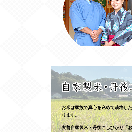
お米は家族で真心を込めて栽培し
ります。
友善自家製米・丹後こしひかり「お