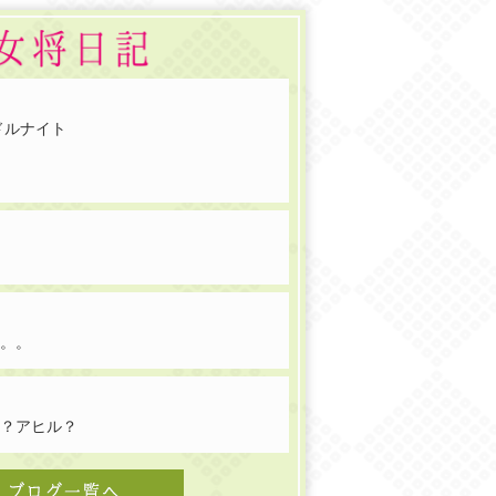
ンドルナイト
ね
報。。
こ？アヒル？