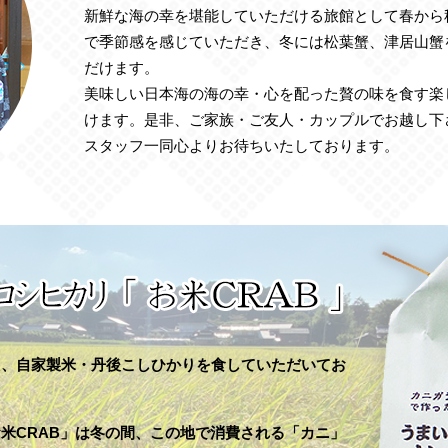
新鮮な海の幸を堪能していただける旅館として春から
で季節感を感じていただき、冬には松葉蟹、津居山蟹
だけます。
美味しい日本海の海の幸・心を配った贅の味を食す楽
けます。是非、ご家族・ご友人・カップルでお越し下
スタッフ一同心よりお待ちいたしております。
た、自家製米・丹後こしひかりを食していただいてお
米CRAB」は冬の間、この地で消費される「カニ」