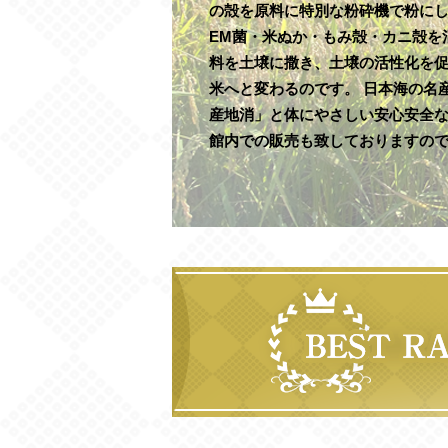
の殻を原料に特別な粉砕機で粉に
EM菌・米ぬか・もみ殻・カニ殻を
料を土壌に撒き、土壌の活性化を
米へと変わるのです。 日本海の名
産地消」と体にやさしい安心安全
館内での販売も致しておりますの