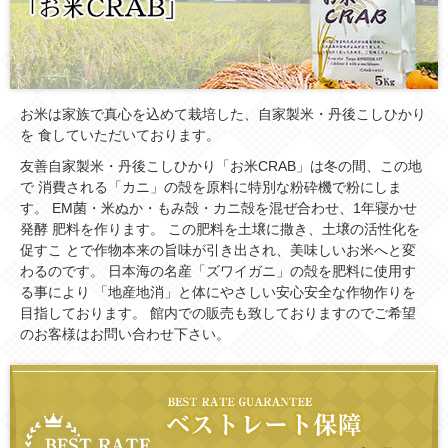
お米は家族で真心を込めて栽培した、自家製米・丹後こしひかり
を 食していただいております。
友善自家製米・丹後こしひかり「お米CRAB」は冬の間、この地
で 消費される「カニ」の殻を原料に特別な粉砕機で粉にしま
す。 EM菌・米ぬか・もみ殻・カニ殻を混ぜ合わせ、1年寝かせ
発酵 肥料を作ります。 この肥料を土壌に撒き、土壌の活性化を
促すこ とで作物本来の旨味が引き出され、美味しいお米へと変
わるのです。 日本海の名産「ズワイガニ」の殻を肥料に使用す
る事により 「地産地消」と体にやさしい安心安全な作物作りを
目指しております。 館内での販売も致しておりますのでご希望
のお客様はお問い合わせ下さい。